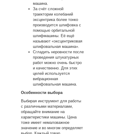
машина.
За счёт сложной
траектории колебаний
эксцентрика более тонко
производится шлифовка с
помощью орбитальной
шлифмашины. Её ещё
называют «эксцентриковая
шлифовальная машина».
Сгладить неровности после
проведения штукатурных
работ можно очень быстро
и качественно. Для этих
целей используется
вибрационная
шлифовальная машина.
Особенности выбора
Выбирая инструмент для работы
с различными материалами,
обращайте внимание на
характеристики машины. Цена
тоже имеет немаловажное
значение и во многом определяет
выбор. Каждый товар