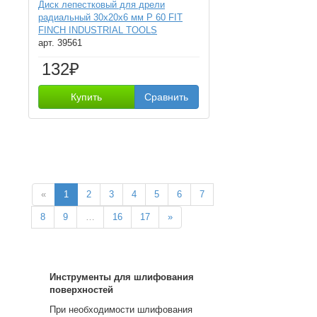
Диск лепестковый для дрели
радиальный 30х20х6 мм Р 60 FIT
FINCH INDUSTRIAL TOOLS
арт. 39561
132₽
Купить
Сравнить
«
1
2
3
4
5
6
7
8
9
…
16
17
»
Инструменты для шлифования
поверхностей
При необходимости шлифования