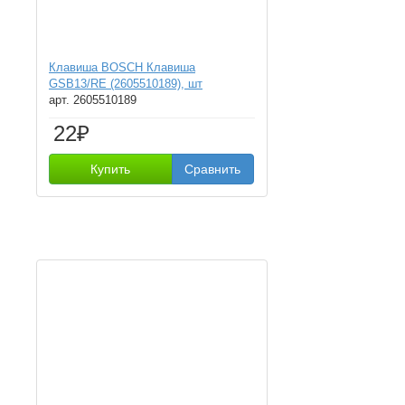
Клавиша BOSCH Клавиша
GSB13/RE (2605510189), шт
арт. 2605510189
22₽
Купить
Сравнить