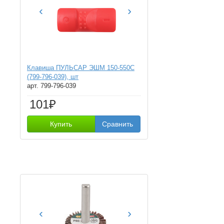
‹
›
Клавиша ПУЛЬСАР ЭШМ 150-550С
(799-796-039), шт
арт. 799-796-039
101₽
Купить
Сравнить
‹
›