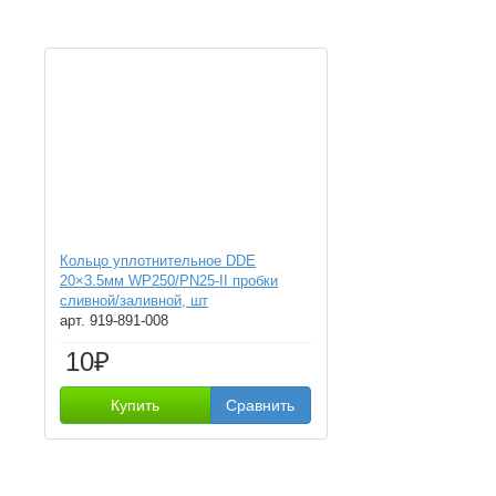
Кольцо уплотнительное DDE
20×3.5мм WP250/PN25-II пробки
сливной/заливной, шт
арт. 919-891-008
10₽
Купить
Сравнить