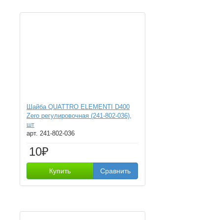
Шайба QUATTRO ELEMENTI D400
Zero регулировочная (241-802-036),
шт
арт. 241-802-036
10₽
Купить
Сравнить