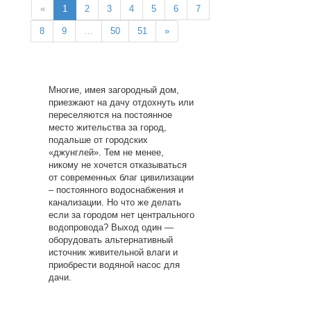
«
1
2
3
4
5
6
7
8
9
…
50
51
»
Многие, имея загородный дом,
приезжают на дачу отдохнуть или
переселяются на постоянное
место жительства за город,
подальше от городских
«джунглей». Тем не менее,
никому не хочется отказываться
от современных благ цивилизации
– постоянного водоснабжения и
канализации. Но что же делать
если за городом нет центрального
водопровода? Выход один —
оборудовать альтернативный
источник живительной влаги и
приобрести водяной насос для
дачи.