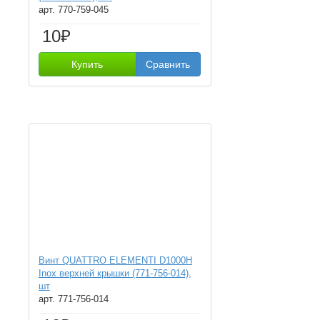
арт. 770-759-045
10₽
Купить
Сравнить
Винт QUATTRO ELEMENTI D1000H
Inox верхней крышки (771-756-014),
шт
арт. 771-756-014