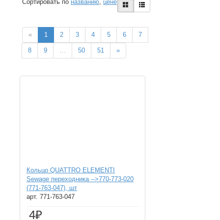
Сортировать по
названию
,
цене
«
1
2
3
4
5
6
7
8
9
…
50
51
»
Кольцо QUATTRO ELEMENTI
Sewage переходника -->770-773-020
(771-763-047), шт
арт. 771-763-047
4₽