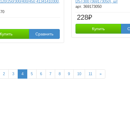
120/250/300/400/450 41341410300,
DST300 (369173050), шт
арт. 369173050
470
228₽
Купить
С
Купить
Сравнить
2
3
4
5
6
7
8
9
10
11
»