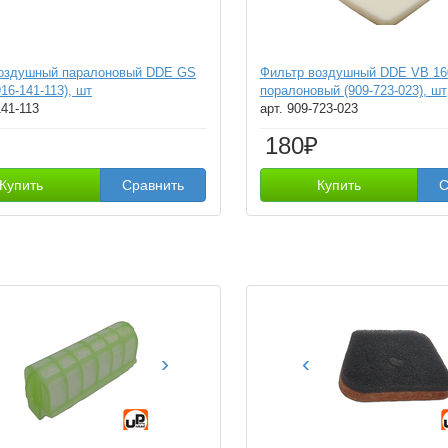
воздушный паралоновый DDE GS
Фильтр воздушный DDE VB 16
916-141-113), шт
поралоновый (909-723-023), шт
141-113
арт. 909-723-023
180₽
Купить
Сравнить
Купить
С
›
‹