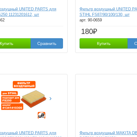
воздушный UNITED PARTS для
Фильтр воздушный UNITED P
250 11231201612, шт
STIHL FS87/90/100/130, шт
662
арт. 90-0659
180₽
Купить
Сравнить
Купить
С
›
воздушный UNITED PARTS для
Фильтр воздушный MAKITA DB