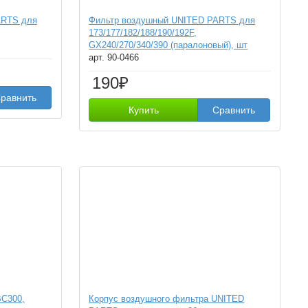
ARTS для
Фильтр воздушный UNITED PARTS для
173/177/182/188/190/192F,
GX240/270/340/390 (паралоновый), шт
арт. 90-0466
190₽
равнить
Купить
Сравнить
C300,
Корпус воздушного фильтра UNITED