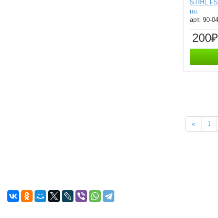
STIHL FS
шт
арт. 90-0
200₽
«
1