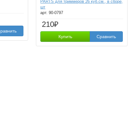
PARTS для триммеров 26 куб.см., в сборе,
шт
арт. 90-0797
210₽
равнить
Купить
Сравнить