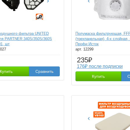
›
‹
оздушного фильтра UNITED
Полумаска фильтрующая, FFP
ля PARTNER 340S/350S/360S
(трехпанельная), 4-х слойная,
01, шт
Профи Исток
P027
арт. 12299
235₽
176₽ после подписки
Купить
Сравнить
Купить
С
‹