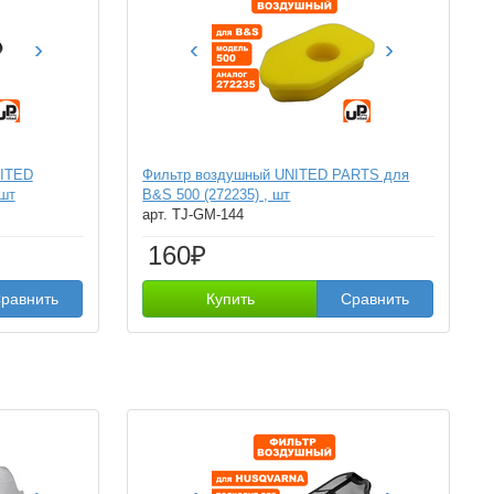
›
‹
›
NITED
Фильтр воздушный UNITED PARTS для
шт
B&S 500 (272235) , шт
арт. TJ-GM-144
160₽
равнить
Купить
Сравнить