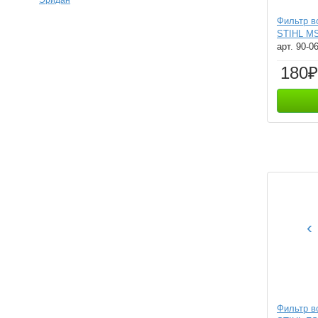
Фильтр 
STIHL MS
арт. 90-0
180₽
‹
Фильтр 