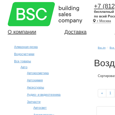
+7 (812
бесплатный
по всей Рос
г Москва
О компании
Доставка
Алмазная резка
Bsc.im
Все
Водосчетчики
Воз
Все товары
Авто
Автокосметика
Сортирова
Автохимия
Аксессуары
«
1
Аудио- и видеотехника
Запчасти
Автосвет
Аккумуляторы