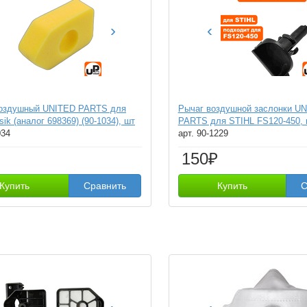
›
‹
воздушный UNITED PARTS для
Рычаг воздушной заслонки U
ik (аналог 698369) (90-1034), шт
PARTS для STIHL FS120-450, 
034
арт. 90-1229
150₽
Купить
Сравнить
Купить
С