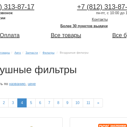
) 313-87-17
+7 (812) 313-87
 звонок
пн-пт, с 10:00 до 
сии
Контакты
Более 30 пунктов выдачи
Оплата
Все товары
Все 
 товары
Авто
Запчасти
Фильтры
Воздушные фильтры
душные фильтры
ть по
названию
,
цене
2
3
4
5
6
7
8
9
10
11
»