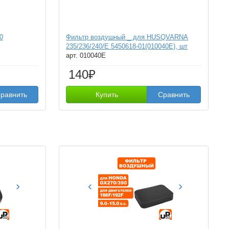
0
Фильтр воздушный _ для HUSQVARNA
235/236/240/E 5450618-01(010040E), шт
арт. 010040E
140₽
равнить
Купить
Сравнить
›
‹
›