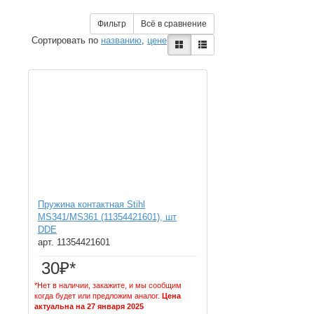
Фильтр
Всё в сравнение
Сортировать по
названию
,
цене
Пружина контактная Stihl
MS341/MS361 (11354421601), шт
DDE
арт. 11354421601
30₽*
*Нет в наличии, закажите, и мы сообщим
когда будет или предложим аналог.
Цена
актуальна на 27 января 2025