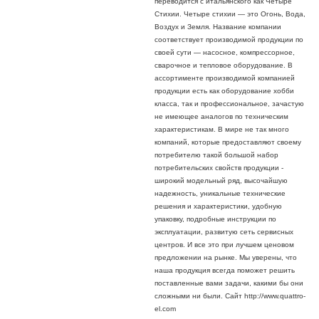
переводится с итальянского как Четыре
Стихии. Четыре стихии — это Огонь, Вода,
Воздух и Земля. Название компании
соответствует производимой продукции по
своей сути — насосное, компрессорное,
сварочное и тепловое оборудование. В
ассортименте производимой компанией
продукции есть как оборудование хобби
класса, так и профессиональное, зачастую
не имеющее аналогов по техническим
характеристикам. В мире не так много
компаний, которые предоставляют своему
потребителю такой большой набор
потребительских свойств продукции -
широкий модельный ряд, высочайшую
надежность, уникальные технические
решения и характеристики, удобную
упаковку, подробные инструкции по
эксплуатации, развитую сеть сервисных
центров. И все это при лучшем ценовом
предложении на рынке. Мы уверены, что
наша продукция всегда поможет решить
поставленные вами задачи, какими бы они
сложными ни были. Сайт http://www.quattro-
el.com