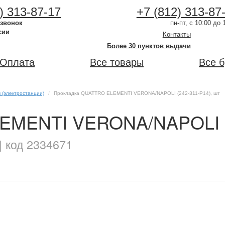
) 313-87-17
+7 (812) 313-87
 звонок
пн-пт, с 10:00 до 
сии
Контакты
Более 30 пунктов выдачи
Оплата
Все товары
Все 
 (электростанции)
Прокладка QUATTRO ELEMENTI VERONA/NAPOLI (242-311-P14), шт
EMENTI VERONA/NAPOLI 
| код 2334671