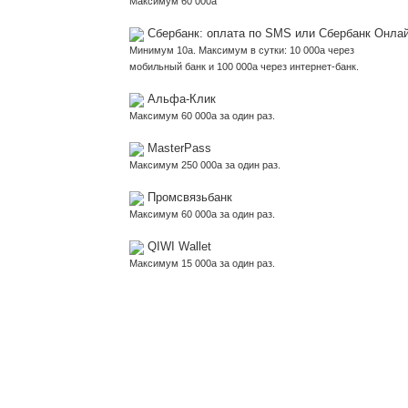
Максимум 60 000
a
Сбербанк: оплата по SMS или Сбербанк Онла
Минимум 10
a
. Максимум в сутки: 10 000
a
через
мобильный банк и 100 000
a
через интернет-банк.
Альфа-Клик
Максимум 60 000
a
за один раз.
MasterPass
Максимум 250 000
a
за один раз.
Промсвязьбанк
Максимум 60 000
a
за один раз.
QIWI Wallet
Максимум 15 000
a
за один раз.