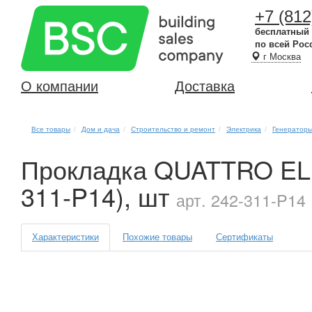
+7 (812
бесплатный
по всей Рос
г Москва
О компании
Доставка
Все товары
Дом и дача
Строительство и ремонт
Электрика
Генераторы
Прокладка QUATTRO EL
311-P14), шт
арт. 242-311-P14 
Характеристики
Похожие товары
Сертификаты