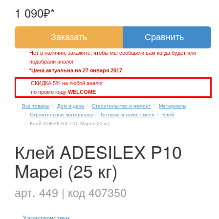
1 090₽*
Заказать
Сравнить
Нет в наличии, закажите, чтобы мы сообщили вам когда будет или
подобрали аналог
*Цена актуальна на 27 января 2017
СКИДКА 5% на любой аналог
по промо коду
WELCOME
Все товары
Дом и дача
Строительство и ремонт
Материалы
Строительные материалы
Готовые и сухие смеси
Клей
Клей ADESILEX P10 Mapei (25 кг)
Клей ADESILEX P10
Mapei (25 кг)
арт. 449 | код 407350
Характеристики