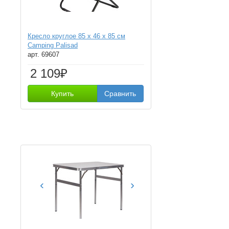
Кресло круглое 85 х 46 х 85 см
Camping Palisad
арт. 69607
2 109₽
Купить
Сравнить
‹
›