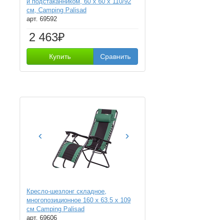
и подстаканником, 60 х 60 х 110/92
см, Camping Palisad
арт. 69592
2 463₽
Купить
Сравнить
‹
›
Кресло-шезлонг складное,
многопозиционное 160 х 63.5 х 109
cм Camping Palisad
арт. 69606