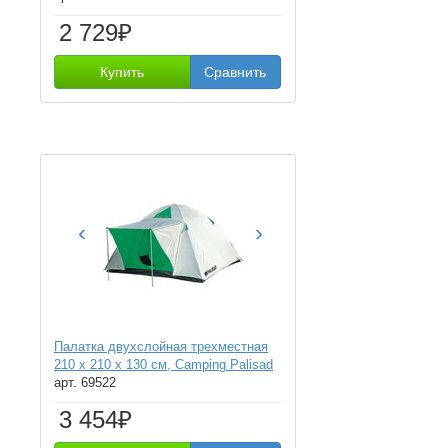
2 729₽
Купить
Сравнить
‹
›
Палатка двухслойная трехместная
210 x 210 x 130 см, Camping Palisad
арт. 69522
3 454₽