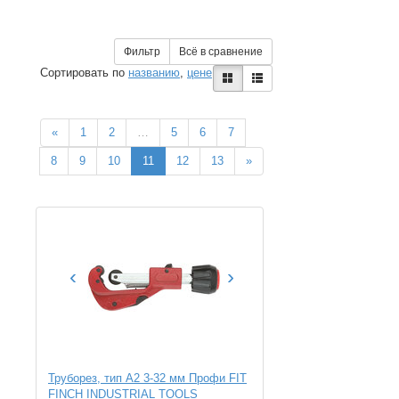
Фильтр
Всё в сравнение
Сортировать по
названию
,
цене
«
1
2
…
5
6
7
8
9
10
11
12
13
»
‹
›
Труборез, тип А2 3-32 мм Профи FIT
FINCH INDUSTRIAL TOOLS