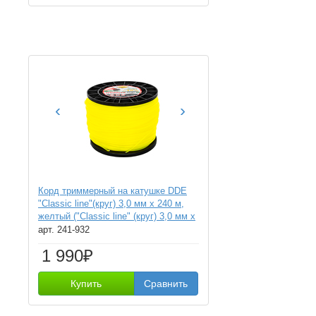
‹
›
Корд триммерный на катушке DDE
"Classic line"(круг) 3,0 мм х 240 м,
желтый ("Classic line" (круг) 3,0 мм х
240 м, желтый)
арт. 241-932
1 990₽
Купить
Сравнить