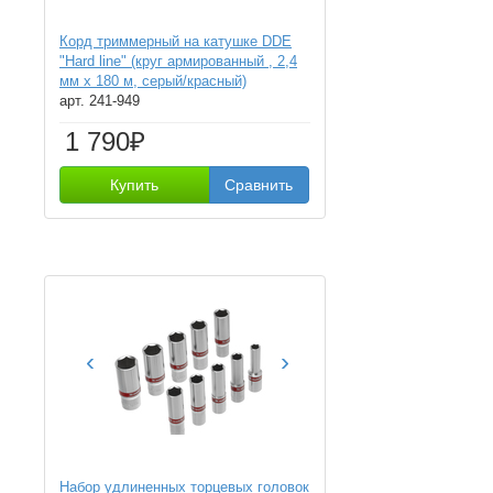
Корд триммерный на катушке DDE
"Hard line" (круг армированный , 2,4
мм х 180 м, серый/красный)
арт. 241-949
1 790₽
Купить
Сравнить
‹
›
Набор удлиненных торцевых головок