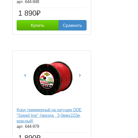
арт. 644-948
1 890₽
Купить
Сравнить
‹
›
Корд триммерный на катушке DDE
"Speed line" (звезда , 3,0ммх222м,
красный)
арт. 644-979
1 890₽