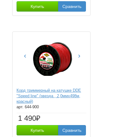
Купить
Сравнить
‹
›
Корд триммерный на катушке DDE
"Speed line" (звезда , 2,0ммх498м,
красный)
арт. 644-900
1 490₽
Купить
Сравнить