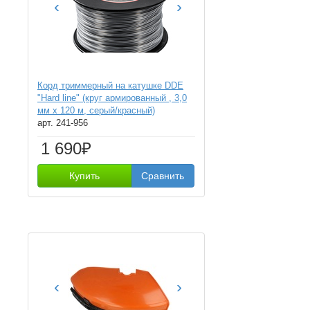
‹
›
Корд триммерный на катушке DDE
"Hard line" (круг армированный , 3,0
мм х 120 м, серый/красный)
арт. 241-956
1 690₽
Купить
Сравнить
‹
›