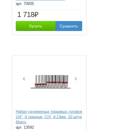
арт. 70935
1 718₽
Купить
Сравнить
‹
›
Набор удлиненных торцевых головок
1/4", 6 гранные, CrV, 4-13мм, 10 штук
Matrix
арт. 13592