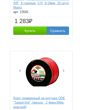
3/8", 6 гранные, CrV, 8-19мм, 10 штук
Matrix
арт. 13591
1 283₽
Купить
Сравнить
‹
›
Корд триммерный на катушке DDE
"Speed line" (звезда , 2,4ммх346м,
красный)