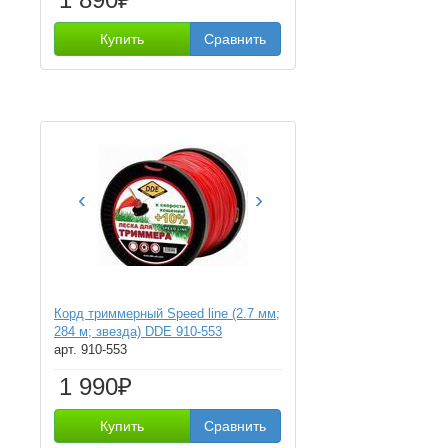
Купить
Сравнить
‹
›
Корд триммерный Speed line (2.7 мм;
284 м; звезда) DDE 910-553
арт. 910-553
1 990₽
Купить
Сравнить