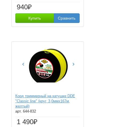
940₽
Купить
Сравнить
‹
›
Корд триммерный на катушке DDE
"Classic line" (круг, 3,0ммх167м,
желтый)
арт. 644-832
1 490₽