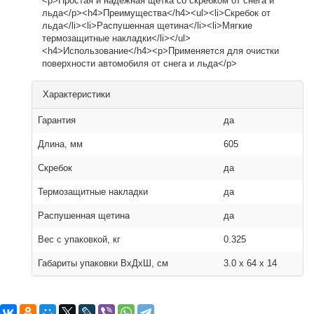
<p>Простая и надёжная щетка со скребком от снега и
льда</p><h4>Преимущества</h4><ul><li>Скребок от
льда</li><li>Распушенная щетина</li><li>Мягкие
термозащитные накладки</li></ul>
<h4>Использование</h4><p>Применяется для очистки
поверхности автомобиля от снега и льда</p>
Характеристики
Гарантия
да
Длина, мм
605
Скребок
да
Термозащитные накладки
да
Распушенная щетина
да
Вес с упаковкой, кг
0.325
Габариты упаковки ВхДхШ, см
3.0 x 64 x 14