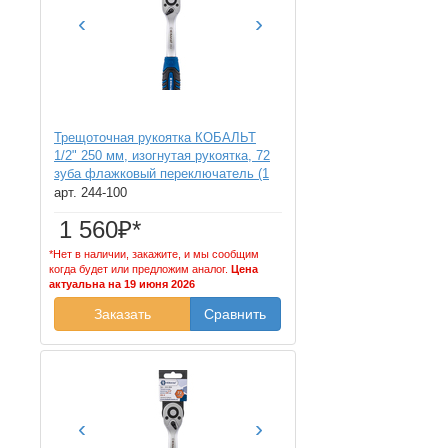
‹
›
Трещоточная рукоятка КОБАЛЬТ
1/2" 250 мм, изогнутая рукоятка, 72
зуба флажковый переключатель (1
шт.) подвес (250 мм, изогнутая
арт. 244-100
рукоятка, 72 зуба флажковый
1 560₽*
переключатель 1 шт. подвес)
*Нет в наличии, закажите, и мы сообщим
когда будет или предложим аналог.
Цена
актуальна на 19 июня 2026
Заказать
Сравнить
‹
›