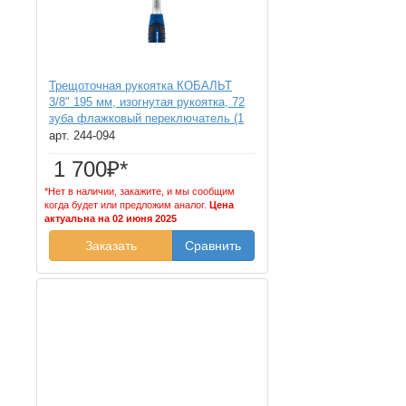
Трещоточная рукоятка КОБАЛЬТ
3/8" 195 мм, изогнутая рукоятка, 72
зуба флажковый переключатель (1
шт.) подвес (195 мм, изогнутая
арт. 244-094
рукоятка, 72 зуба флажковый
1 700₽*
переключатель, 1 шт., подвес)
*Нет в наличии, закажите, и мы сообщим
когда будет или предложим аналог.
Цена
актуальна на 02 июня 2025
Заказать
Сравнить