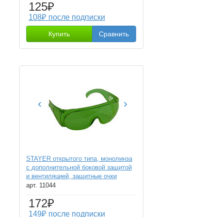
125₽
108₽ после подписки
Купить
Сравнить
‹
›
STAYER открытого типа, монолинза
с дополнительной боковой защитой
и вентиляцией, защитные очки
(11044)
арт. 11044
172₽
149₽ после подписки