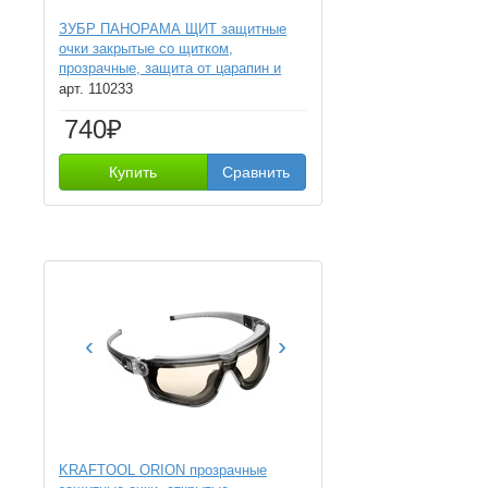
ЗУБР ПАНОРАМА ЩИТ защитные
очки закрытые со щитком,
прозрачные, защита от царапин и
запотевания, UV 380, оптический
арт. 110233
класс 1, Профессионал (110233)
740₽
Купить
Сравнить
‹
›
KRAFTOOL ORION прозрачные