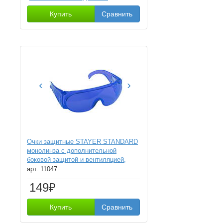
Купить
Сравнить
‹
›
Очки защитные STAYER STANDARD
монолинза с дополнительной
боковой защитой и вентиляцией,
открытого типа
арт. 11047
149₽
Купить
Сравнить