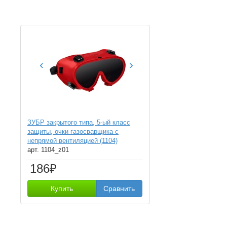
‹
›
ЗУБР закрытого типа, 5-ый класс
защиты, очки газосварщика с
непрямой вентиляцией (1104)
арт. 1104_z01
186₽
Купить
Сравнить