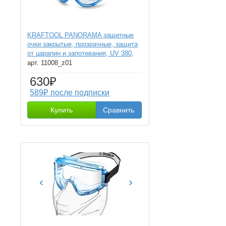
KRAFTOOL PANORAMA защитные
очки закрытые, прозрачные, защита
от царапин и запотевания, UV 380,
оптический класс 1 (11008)
арт. 11008_z01
630₽
589₽ после подписки
Купить
Сравнить
‹
›