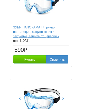
ЗУБР ПАНОРАМА П прямая
вентиляция, защитные очки
закрытые, защита от царапин и
запотевания, UV 380, оптический
арт. 110231
класс 1, Профессионал (110231)
590₽
Купить
Сравнить
‹
›