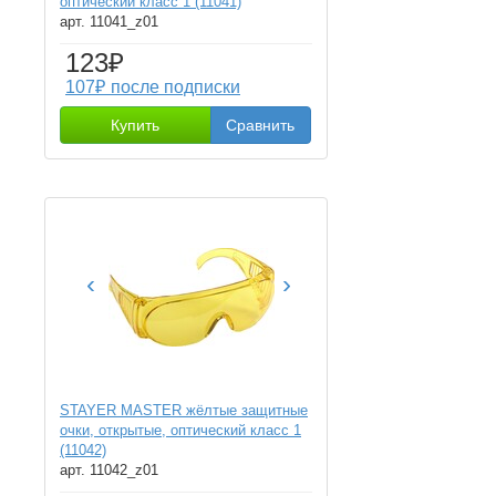
оптический класс 1 (11041)
арт. 11041_z01
123₽
107₽ после подписки
Купить
Сравнить
‹
›
STAYER MASTER жёлтые защитные
очки, открытые, оптический класс 1
(11042)
арт. 11042_z01