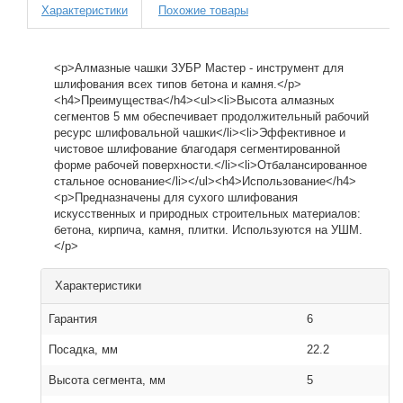
Характеристики
Похожие товары
<p>Алмазные чашки ЗУБР Мастер - инструмент для
шлифования всех типов бетона и камня.</p>
<h4>Преимущества</h4><ul><li>Высота алмазных
сегментов 5 мм обеспечивает продолжительный рабочий
ресурс шлифовальной чашки</li><li>Эффективное и
чистовое шлифование благодаря сегментированной
форме рабочей поверхности.</li><li>Отбалансированное
стальное основание</li></ul><h4>Использование</h4>
<p>Предназначены для сухого шлифования
искусственных и природных строительных материалов:
бетона, кирпича, камня, плитки. Используются на УШМ.
</p>
Характеристики
Гарантия
6
Посадка, мм
22.2
Высота сегмента, мм
5