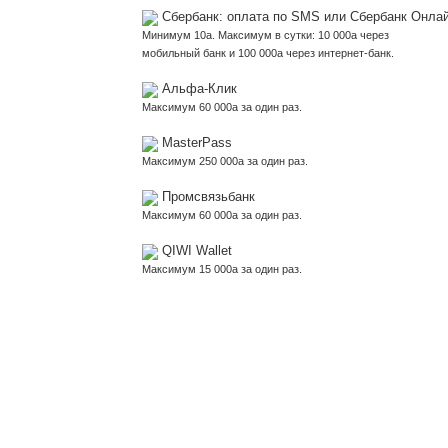
Сбербанк: оплата по SMS или Сбербанк Онла
Минимум 10
a
. Максимум в сутки: 10 000
a
через
мобильный банк и 100 000
a
через интернет-банк.
Альфа-Клик
Максимум 60 000
a
за один раз.
MasterPass
Максимум 250 000
a
за один раз.
Промсвязьбанк
Максимум 60 000
a
за один раз.
QIWI Wallet
Максимум 15 000
a
за один раз.