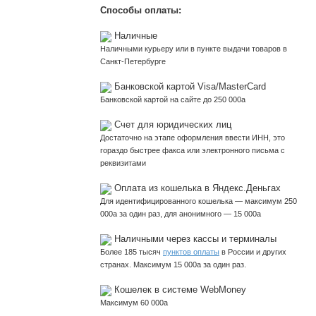
Способы оплаты:
Наличные
Наличными курьеру или в пункте выдачи товаров в
Санкт-Петербурге
Банковской картой Visa/MasterCard
Банковской картой на сайте до 250 000
a
Счет для юридических лиц
Достаточно на этапе оформления ввести ИНН, это
гораздо быстрее факса или электронного письма с
реквизитами
Оплата из кошелька в Яндекс.Деньгах
Для идентифицированного кошелька — максимум 250
000
a
за один раз, для анонимного — 15 000
a
Наличными через кассы и терминалы
Более 185 тысяч
пунктов оплаты
в России и других
странах. Максимум 15 000
a
за один раз.
Кошелек в системе WebMoney
Максимум 60 000
a