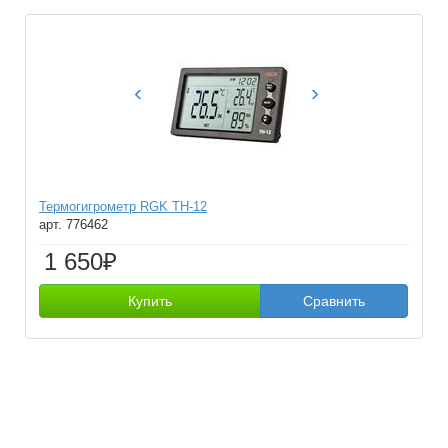
‹
›
Термогигрометр RGK TH-12
арт. 776462
1 650₽
Купить
Сравнить