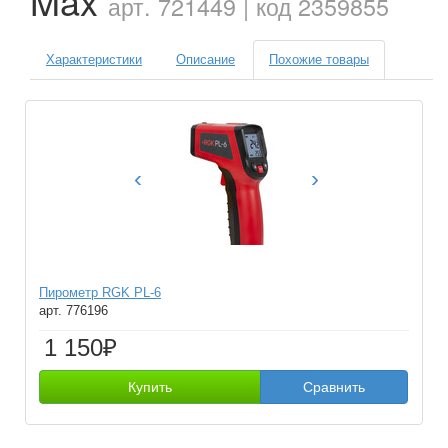
Max
арт. 721449 | код 2359855
Характеристики
Описание
Похожие товары
‹
›
Пирометр RGK PL-6
арт. 776196
1 150₽
Купить
Сравнить