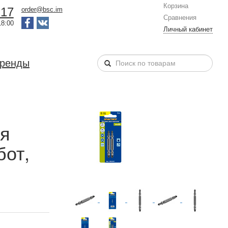
Корзина
-17
order@bsc.im
Сравнения
18:00
Личный кабинет
бренды
яя
бот,