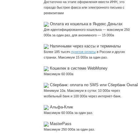
Достаточно на этапе оформления ввести ИНН, это
гораздо быстрее факса или электронного письма с
реквизитами
Оплата из кошелька в Яндекс.Деньгах
Для идентифицированного кошелька — максимум 250
000
a
за один раз, для анонимного — 15 000
a
Наличными через кассы и терминалы
Более 185 тысяч
пунктов оплаты
в России и других
странах. Максимум 15 000
a
за один раз.
Кошелек в системе WebMoney
Максимум 60 000
a
Сбербанк: оплата по SMS или Сбербанк Онла
Минимум 10
a
. Максимум в сутки: 10 000
a
через
мобильный банк и 100 000
a
через интернет-банк.
Альфа-Клик
Максимум 60 000
a
за один раз.
MasterPass
Максимум 250 000
a
за один раз.