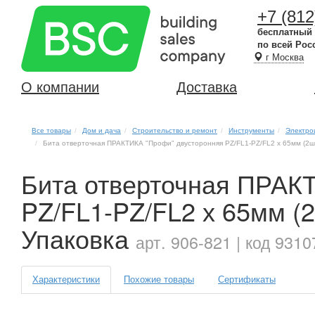
+7 (812
бесплатный
по всей Рос
г Москва
О компании
Доставка
Все товары
Дом и дача
Строительство и ремонт
Инструменты
Электро
Бита отверточная ПРАКТИКА "Профи" двусторонняя PZ/FL1-PZ/FL2 х 65мм (2шт)
Бита отверточная ПРАК
PZ/FL1-PZ/FL2 х 65мм (2
Упаковка
арт. 906-821 | код 9310
Характеристики
Похожие товары
Сертификаты