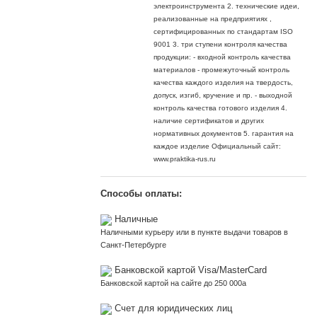
электроинструмента 2. технические идеи,
реализованные на предприятиях ,
сертифицированных по стандартам ISO
9001 3. три ступени контроля качества
продукции: - входной контроль качества
материалов - промежуточный контроль
качества каждого изделия на твердость,
допуск, изгиб, кручение и пр. - выходной
контроль качества готового изделия 4.
наличие сертификатов и других
нормативных документов 5. гарантия на
каждое изделие Официальный сайт:
www.praktika-rus.ru
Способы оплаты:
Наличные
Наличными курьеру или в пункте выдачи товаров в
Санкт-Петербурге
Банковской картой Visa/MasterCard
Банковской картой на сайте до 250 000
a
Счет для юридических лиц