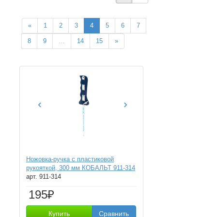
«
1
2
3
4
5
6
7
8
9
…
14
15
»
‹
›
Ножовка-ручка с пластиковой
рукояткой, 300 мм КОБАЛЬТ 911-314
арт. 911-314
195₽
Купить
Сравнить