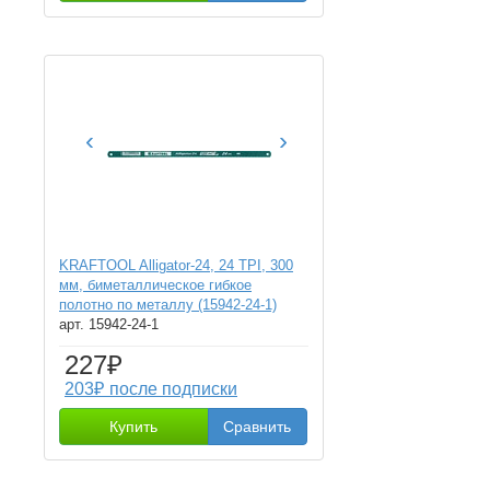
‹
›
KRAFTOOL Alligator-24, 24 TPI, 300
мм, биметаллическое гибкое
полотно по металлу (15942-24-1)
арт. 15942-24-1
227₽
203₽ после подписки
Купить
Сравнить