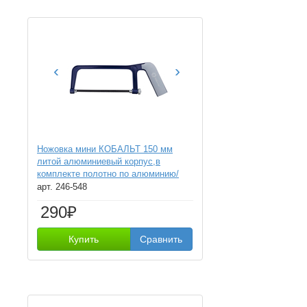
‹
›
Ножовка мини КОБАЛЬТ 150 мм
литой алюминиевый корпус,в
комплекте полотно по алюминию/
пластику
арт. 246-548
290₽
Купить
Сравнить