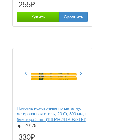
255₽
Купить
Сравнить
‹
›
Полотна ножовочные по металлу,
легированная сталь, 20 Cr, 300 мм, в
блистере 3 шт. (18ТPI+24ТPI+32ТPI)
FIT FINCH INDUSTRIAL TOOLS
арт. 40175
330₽