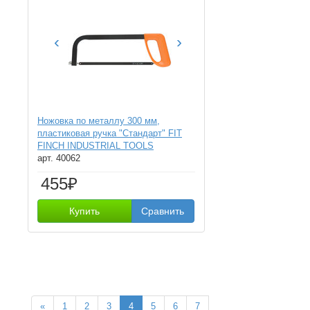
‹
›
Ножовка по металлу 300 мм,
пластиковая ручка "Стандарт" FIT
FINCH INDUSTRIAL TOOLS
арт. 40062
455₽
Купить
Сравнить
«
1
2
3
4
5
6
7