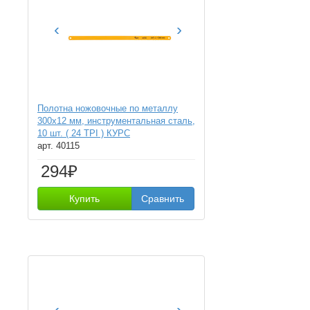
‹
›
Полотна ножовочные по металлу
300х12 мм, инструментальная сталь,
10 шт. ( 24 ТPI ) КУРС
арт. 40115
294₽
Купить
Сравнить
‹
›