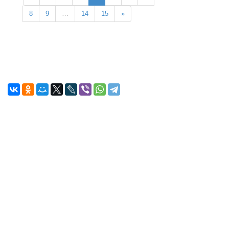
8
9
…
14
15
»