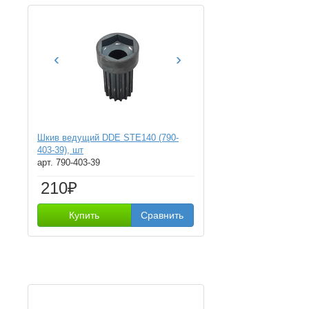
‹
›
Шкив ведущий DDE STE140 (790-
403-39), шт
арт. 790-403-39
210₽
Купить
Сравнить