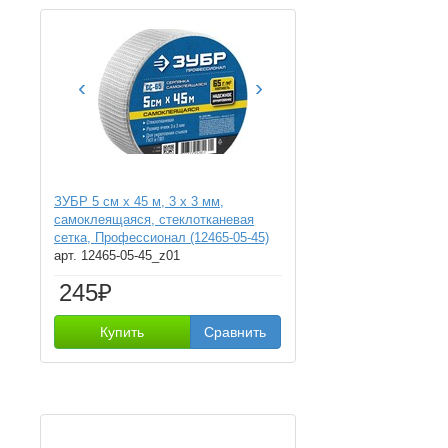
‹
›
ЗУБР 5 см х 45 м, 3 х 3 мм,
самоклеящаяся, стеклотканевая
сетка, Профессионал (12465-05-45)
арт. 12465-05-45_z01
245₽
Купить
Сравнить