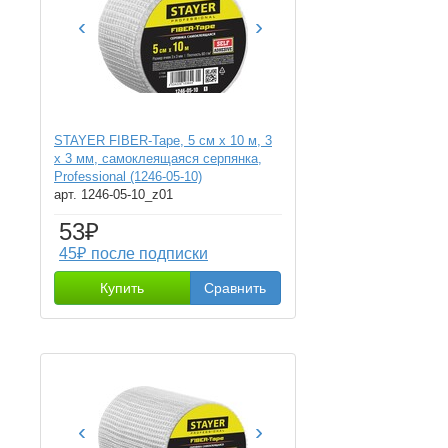
‹
›
STAYER FIBER-Tape, 5 см х 10 м, 3
х 3 мм, самоклеящаяся серпянка,
Professional (1246-05-10)
арт. 1246-05-10_z01
53₽
45₽ после подписки
Купить
Сравнить
‹
›