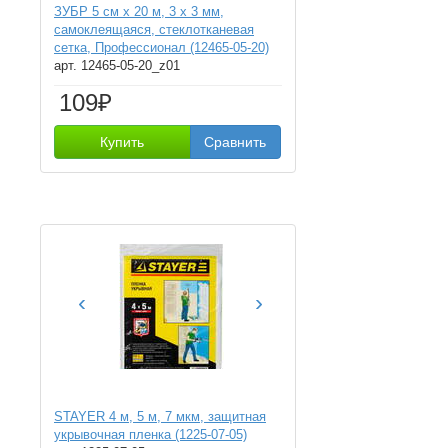
ЗУБР 5 см х 20 м, 3 х 3 мм,
самоклеящаяся, стеклотканевая
сетка, Профессионал (12465-05-20)
арт. 12465-05-20_z01
109₽
Купить
Сравнить
‹
›
STAYER 4 м, 5 м, 7 мкм, защитная
укрывочная пленка (1225-07-05)