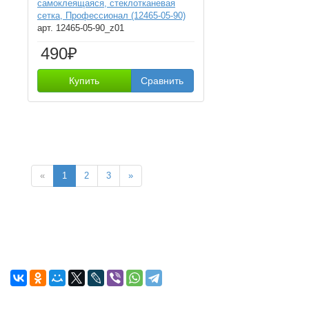
самоклеящаяся, стеклотканевая
сетка, Профессионал (12465-05-90)
арт. 12465-05-90_z01
490₽
Купить
Сравнить
«
1
2
3
»