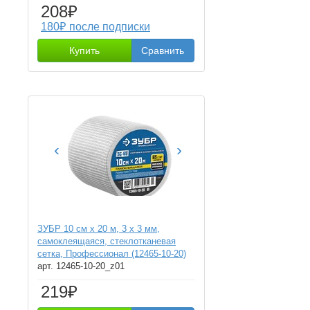
208₽
180₽ после подписки
Купить
Сравнить
‹
›
ЗУБР 10 см х 20 м, 3 х 3 мм,
самоклеящаяся, стеклотканевая
сетка, Профессионал (12465-10-20)
арт. 12465-10-20_z01
219₽