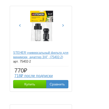
‹
›
STEHER универсальный фильтр для
минимоек, адаптер 3/4″, (75402-2)
арт. 75402-2
770₽
718₽ после подписки
Купить
Сравнить