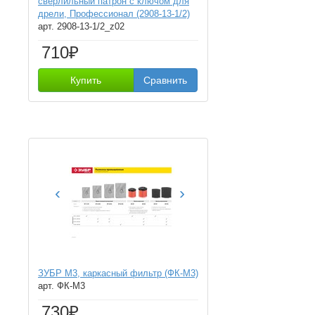
сверлильный патрон с ключом для
дрели, Профессионал (2908-13-1/2)
арт. 2908-13-1/2_z02
710₽
Купить
Сравнить
‹
›
ЗУБР М3, каркасный фильтр (ФК-М3)
арт. ФК-М3
730₽