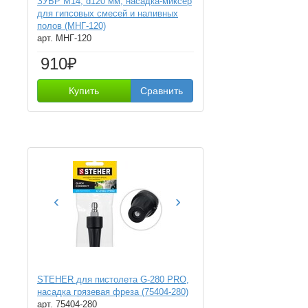
ЗУБР М14, d120 мм, насадка-миксер
для гипсовых смесей и наливных
полов (МНГ-120)
арт. МНГ-120
910₽
Купить
Сравнить
‹
›
STEHER для пистолета G-280 PRO,
насадка грязевая фреза (75404-280)
арт. 75404-280