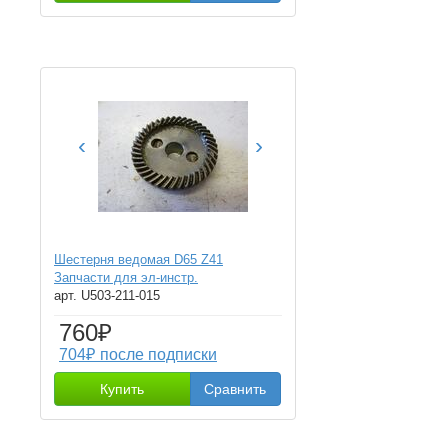
‹
›
Шестерня ведомая D65 Z41
Запчасти для эл-инстр.
арт. U503-211-015
760₽
704₽ после подписки
Купить
Сравнить