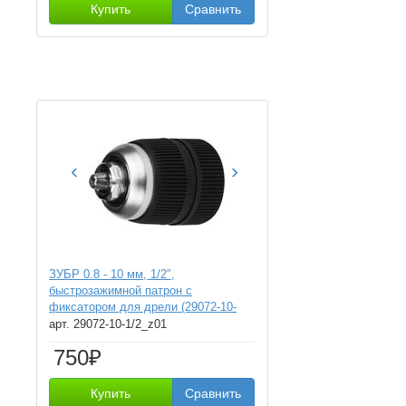
Купить
Сравнить
‹
›
ЗУБР 0.8 - 10 мм, 1/2″,
быстрозажимной патрон с
фиксатором для дрели (29072-10-
1/2)
арт. 29072-10-1/2_z01
750₽
Купить
Сравнить