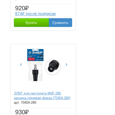
920₽
874₽ после подписки
Купить
Сравнить
‹
›
ЗУБР для пистолета МИГ-280,
насадка грязевая фреза (70404-280)
арт. 70404-280
930₽