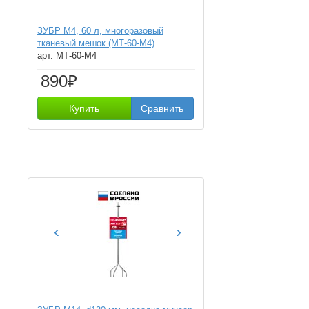
ЗУБР М4, 60 л, многоразовый
тканевый мешок (МТ-60-М4)
арт. МТ-60-М4
890₽
Купить
Сравнить
‹
›