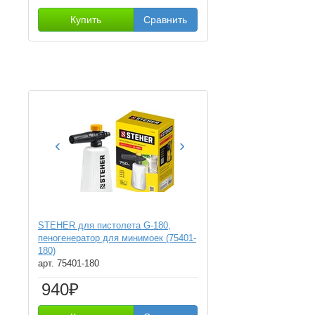
Купить
Сравнить
‹
›
STEHER для пистолета G-180,
пеногенератор для минимоек (75401-
180)
арт. 75401-180
940₽