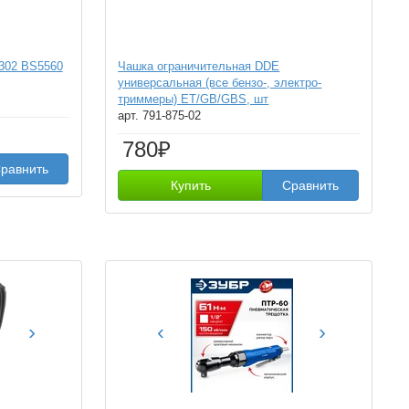
302 BS5560
Чашка ограничительная DDE
универсальная (все бензо-, электро-
триммеры) ET/GB/GBS, шт
арт. 791-875-02
780₽
равнить
Купить
Сравнить
›
‹
›