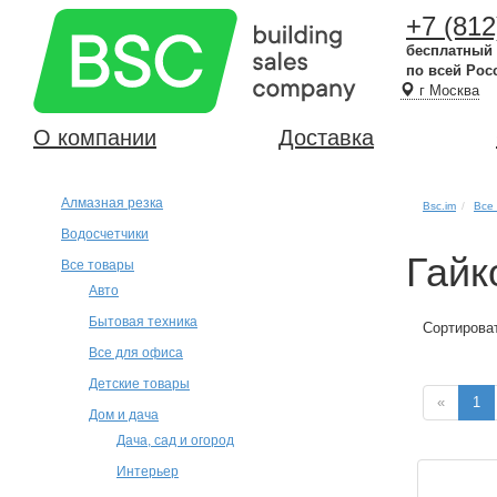
+7 (812
бесплатный
по всей Рос
г Москва
О компании
Доставка
Алмазная резка
Bsc.im
Все
Водосчетчики
Гайк
Все товары
Авто
Бытовая техника
Сортирова
Все для офиса
Детские товары
«
1
Дом и дача
Дача, сад и огород
Интерьер