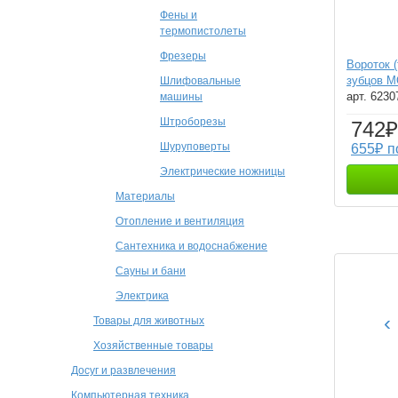
Фены и
термопистолеты
Фрезеры
Вороток (
зубцов 
Шлифовальные
арт. 623
машины
Штроборезы
742₽
Шуруповерты
655₽ п
Электрические ножницы
Материалы
Отопление и вентиляция
Сантехника и водоснабжение
Сауны и бани
Электрика
‹
Товары для животных
Хозяйственные товары
Досуг и развлечения
Компьютерная техника