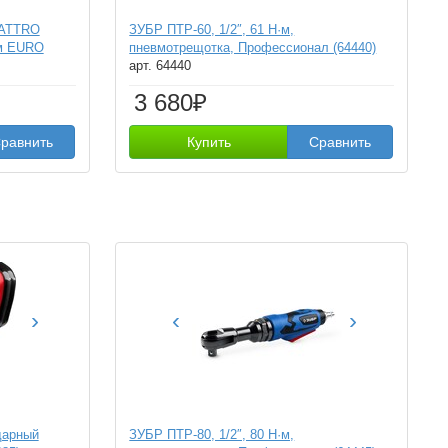
UATTRO
ЗУБР ПТР-60, 1/2″, 61 Н·м,
ем EURO
пневмотрещотка, Профессионал (64440)
арт. 64440
3 680₽
равнить
Купить
Сравнить
›
‹
›
дарный
ЗУБР ПТР-80, 1/2″, 80 Н·м,