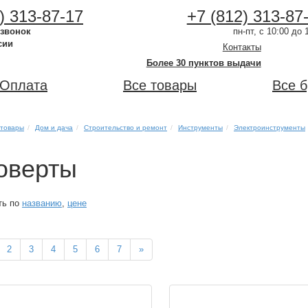
) 313-87-17
+7 (812) 313-87
 звонок
пн-пт, с 10:00 до 
сии
Контакты
Более 30 пунктов выдачи
Оплата
Все товары
Все 
 товары
Дом и дача
Строительство и ремонт
Инструменты
Электроинструменты
оверты
ть по
названию
,
цене
2
3
4
5
6
7
»