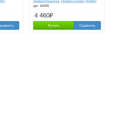
285)
пневмотрещотка, Профессионал (64445)
арт. 64445
4 460₽
равнить
Купить
Сравнить