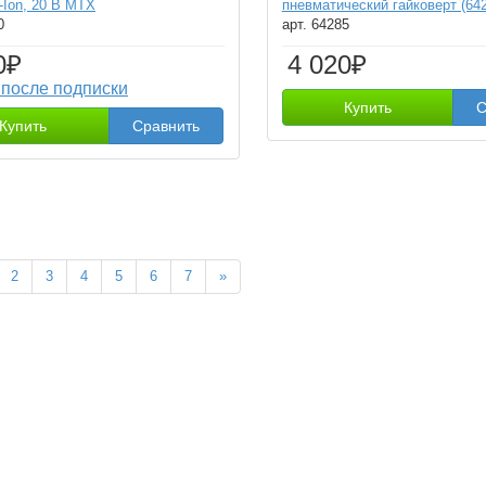
i-Ion, 20 В MTX
пневматический гайковерт (64
0
арт. 64285
0₽
4 020₽
 после подписки
Купить
С
Купить
Сравнить
2
3
4
5
6
7
»