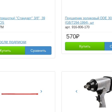
трещотка) "Стандарт" 3/8", 39
Подшипник роликовый DDE 30
MOS
(GB/T294-1994), шт
07М
арт. 916-806-170
570₽
осле подписки
Купить
С
Купить
Сравнить
›
‹