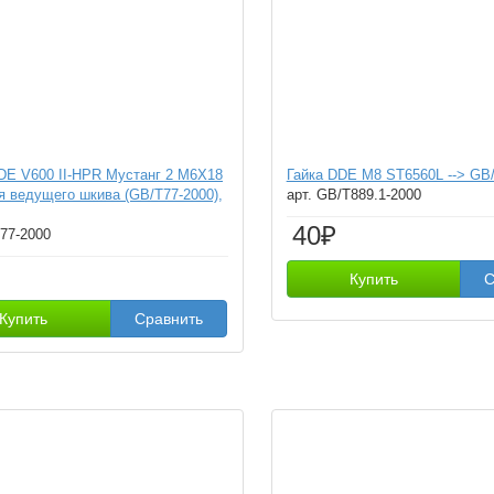
E V600 II-HPR Мустанг 2 M6X18
Гайка DDE М8 ST6560L --> GB
я ведущего шкива (GB/T77-2000),
арт. GB/T889.1-2000
40₽
T77-2000
Купить
С
Купить
Сравнить