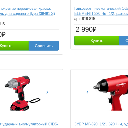
 покрытие порошковая краска,
Гайковерт пневматический Q
ль для садового бура (39491-S)
ELEMENTI 320 Нм, 1/2, разъ
арт. 919-815
1-S
2 990₽
0₽
Купить
С
Купить
Сравнить
›
‹
т ударный аккумуляторный CIDS-
ЗУБР МГ-320, 1/2″, 320 Н·м, у