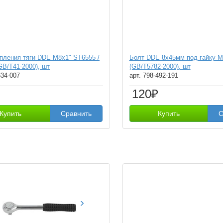
епления тяги DDE М8х1" ST6555 /
Болт DDE 8х45мм под гайку М
GB/T41-2000), шт
(GB/T5782-2000), шт
634-007
арт. 798-492-191
120₽
Купить
Сравнить
Купить
С
›