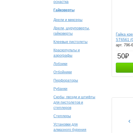
оснастка
Гайковерты
Дрели и миксеры
Дрели, шуруповерты,
гайковерты
Гайка кр
ST6561 (
Клеевые пистолеты
арт. 796-
Краскопульты и
50₽
аэрографы
Лобзики
Отбойники
Перфораторы
Рубанки
Скобы, гвозди и штифты
для пистолетов и
степлеров
Степлеры
‹
Установки для
алмазного бурения